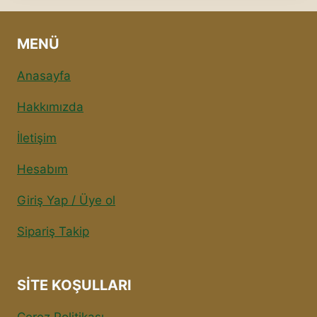
MENÜ
Anasayfa
Hakkımızda
İletişim
Hesabım
Giriş Yap / Üye ol
Sipariş Takip
SITE KOŞULLARI
Çerez Politikası