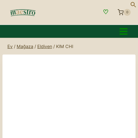
İçeriğe
♡
geç
0
Ev
/
Mağaza
/
Eldiven
/
KIM CHI