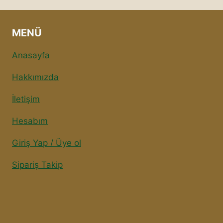
MENÜ
Anasayfa
Hakkımızda
İletişim
Hesabım
Giriş Yap / Üye ol
Sipariş Takip