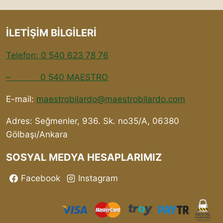
İLETİŞİM BİLGİLERİ
Telefon: 0 540 623 78 76
– 0 540 MAESTRO
E-mail:
maestrobilardo@maestrobilardo.com
Adres: Seğmenler, 936. Sk. no35/A, 06380
Gölbaşı/Ankara
SOSYAL MEDYA HESAPLARIMIZ
Facebook
Instagram