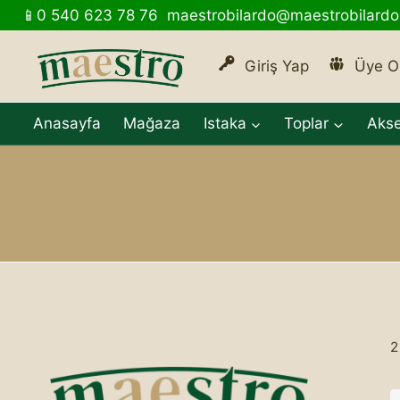
İçeriğe
📱0 540 623 78 76
maestrobilardo@maestrobilard
geç
Giriş Yap
Üye O
Anasayfa
Mağaza
Istaka
Toplar
Aks
2