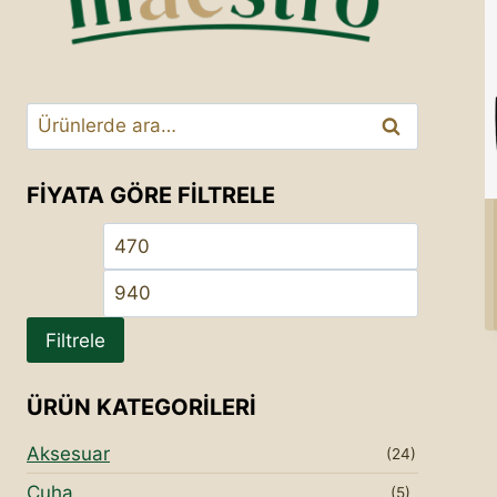
Ara:
Ara
FIYATA GÖRE FILTRELE
En
En
düşük
yüksek
fiyat
fiyat
Filtrele
ÜRÜN KATEGORILERI
Aksesuar
(24)
Çuha
(5)