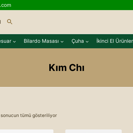
o.com
l
esuar
Bilardo Masası
Çuha
İkinci El Ürünle
Kım Chı
 sonucun tümü gösteriliyor