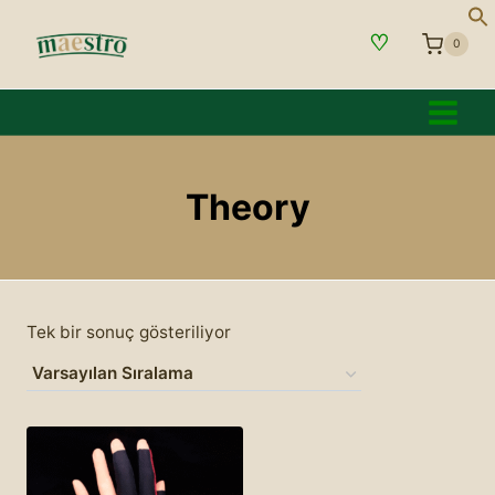
İçeriğe
♡
geç
0
Theory
Tek bir sonuç gösteriliyor