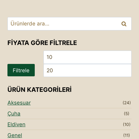
Ara:
Ara
FIYATA GÖRE FILTRELE
En
En
düşük
yü
Filtrele
fiyat
fiy
ÜRÜN KATEGORILERI
Aksesuar
(24)
Çuha
(5)
Eldiven
(10)
Genel
(11)