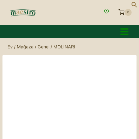
İçeriğe
♡
geç
0
Ev
/
Mağaza
/
Genel
/
MOLINARI