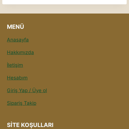
MENÜ
Anasayfa
Hakkımızda
İletişim
Hesabım
Giriş Yap / Üye ol
Sipariş Takip
SITE KOŞULLARI