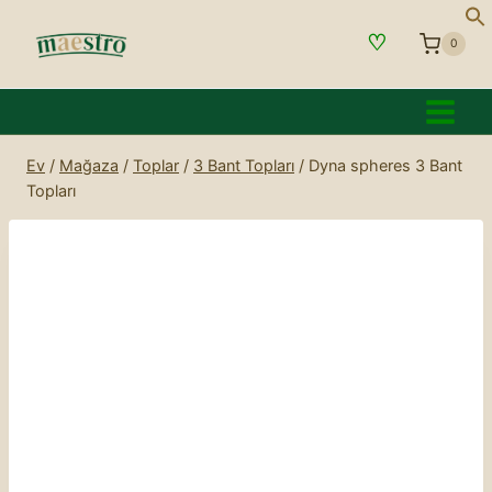
İçeriğe
♡
geç
0
Ev
/
Mağaza
/
Toplar
/
3 Bant Topları
/
Dyna spheres 3 Bant
Topları