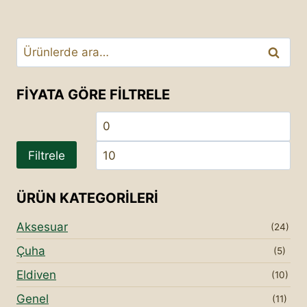
Ara:
Ara
FIYATA GÖRE FILTRELE
En
En
düşük
yü
Filtrele
fiyat
fiy
ÜRÜN KATEGORILERI
Aksesuar
(24)
Çuha
(5)
Eldiven
(10)
Genel
(11)