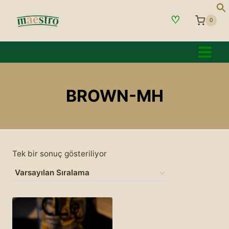
İçeriğe
♡
geç
0
BROWN-MH
Tek bir sonuç gösteriliyor