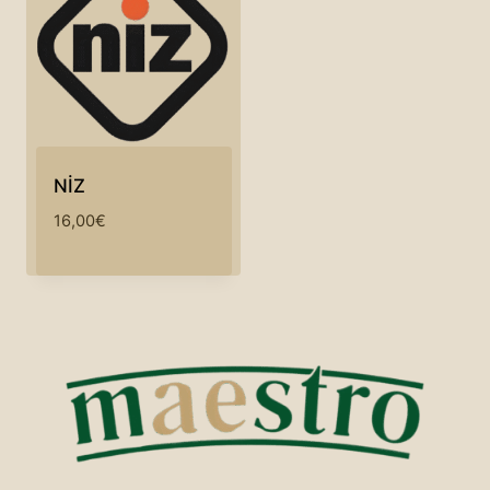
NİZ
16,00
€