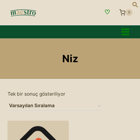
İçeriğe
♡
geç
0
Niz
Tek bir sonuç gösteriliyor