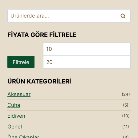
Ara:
Ara
FIYATA GÖRE FILTRELE
En
En
düşük
yü
Filtrele
fiyat
fiy
ÜRÜN KATEGORILERI
Aksesuar
(24)
Çuha
(5)
Eldiven
(10)
Genel
(11)
Öne Çıkanlar
(3)